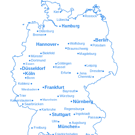
Kiel
Rostock
Lübeck
Hamburg
Oldenburg
Bremen
Berlin
Wolfsburg
Hannover
Potsdam
Braunschweig
Bielefeld
Magdeburg
Münster
Dortmund
Göttingen
Essen
Leipzig
Kassel
Düsseldorf
Dresden
Erfurt
Köln
Jena
Chemnitz
Bonn
Koblenz
Frankfurt
Wiesbaden
Bayreuth
Trier
Würzburg
Mannheim
Kaiserslautern
Nürnberg
Saarbrücken
Regensburg
Karlsruhe
Ingolstadt
Stuttgart
Passau
Ulm
Augsburg
München
Freiburg
Friedrichshafen