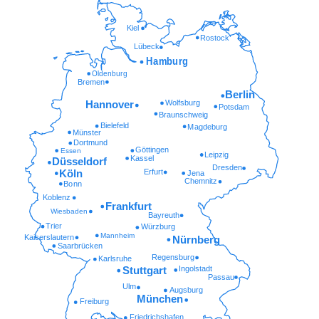
Kiel
Rostock
Lübeck
Hamburg
Oldenburg
Bremen
Berlin
Wolfsburg
Hannover
Potsdam
Braunschweig
Bielefeld
Magdeburg
Münster
Dortmund
Göttingen
Essen
Leipzig
Kassel
Düsseldorf
Dresden
Erfurt
Köln
Jena
Chemnitz
Bonn
Koblenz
Frankfurt
Wiesbaden
Bayreuth
Trier
Würzburg
Mannheim
Kaiserslautern
Nürnberg
Saarbrücken
Regensburg
Karlsruhe
Ingolstadt
Stuttgart
Passau
Ulm
Augsburg
München
Freiburg
Friedrichshafen