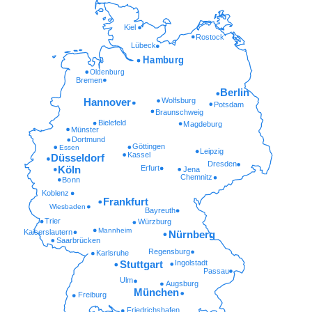
Kiel
Rostock
Lübeck
Hamburg
Oldenburg
Bremen
Berlin
Wolfsburg
Hannover
Potsdam
Braunschweig
Bielefeld
Magdeburg
Münster
Dortmund
Göttingen
Essen
Leipzig
Kassel
Düsseldorf
Dresden
Erfurt
Köln
Jena
Chemnitz
Bonn
Koblenz
Frankfurt
Wiesbaden
Bayreuth
Trier
Würzburg
Mannheim
Kaiserslautern
Nürnberg
Saarbrücken
Regensburg
Karlsruhe
Ingolstadt
Stuttgart
Passau
Ulm
Augsburg
München
Freiburg
Friedrichshafen