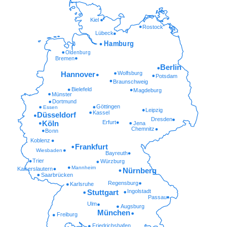
Kiel
Rostock
Lübeck
Hamburg
Oldenburg
Bremen
Berlin
Wolfsburg
Hannover
Potsdam
Braunschweig
Bielefeld
Magdeburg
Münster
Dortmund
Göttingen
Essen
Leipzig
Kassel
Düsseldorf
Dresden
Erfurt
Köln
Jena
Chemnitz
Bonn
Koblenz
Frankfurt
Wiesbaden
Bayreuth
Trier
Würzburg
Mannheim
Kaiserslautern
Nürnberg
Saarbrücken
Regensburg
Karlsruhe
Ingolstadt
Stuttgart
Passau
Ulm
Augsburg
München
Freiburg
Friedrichshafen