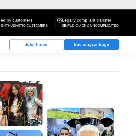
d by customers
Legally compliant transfer
M ENTHUSIASTIC CUSTOMERS
SIMPLE, QUICK & UNCOMPLICATED
Jobs finden
Buchungsanfrage