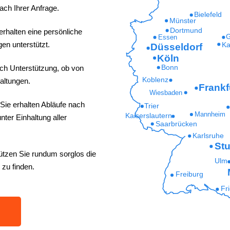
ach Ihrer Anfrage.
Bielefeld
Münster
Dortmund
erhalten eine persönliche
G
Essen
en unterstützt.
Ka
Düsseldorf
Köln
ich Unterstützung, ob von
Bonn
Koblenz
altungen.
Frankf
Wiesbaden
Sie erhalten Abläufe nach
Trier
Mannheim
Kaiserslautern
ter Einhaltung aller
Saarbrücken
Karlsruhe
Stu
ützen Sie rundum sorglos die
Ulm
 zu finden.
Freiburg
Fr