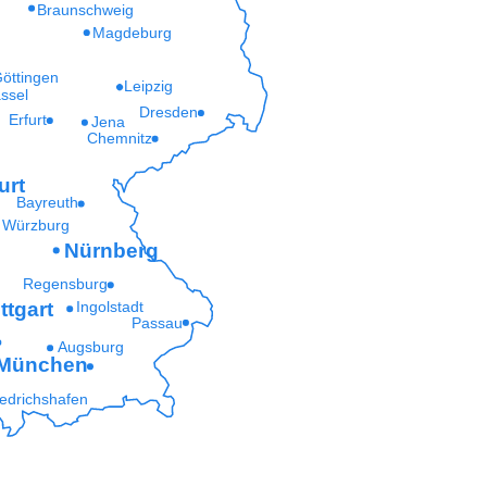
Braunschweig
Magdeburg
öttingen
Leipzig
ssel
Dresden
Erfurt
Jena
Chemnitz
urt
Bayreuth
Würzburg
Nürnberg
Regensburg
ttgart
Ingolstadt
Passau
Augsburg
München
iedrichshafen