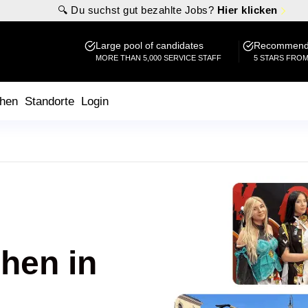
🔍 Du suchst gut bezahlte Jobs?
Hier klicken
Large pool of candidates
Recommende
MORE THAN 5,000 SERVICE STAFF
5 STARS FRO
hen
Standorte
Login
hen in