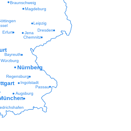
Braunschweig
Magdeburg
öttingen
Leipzig
ssel
Dresden
Erfurt
Jena
Chemnitz
urt
Bayreuth
Würzburg
Nürnberg
Regensburg
ttgart
Ingolstadt
Passau
Augsburg
München
iedrichshafen