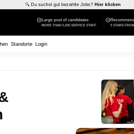
🔍 Du suchst gut bezahlte Jobs?
Hier klicken
Large pool of candidates
Recommende
MORE THAN 5,000 SERVICE STAFF
5 STARS FRO
hen
Standorte
Login
 &
n