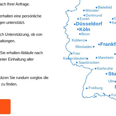
ach Ihrer Anfrage.
Bielefeld
Münster
Dortmund
erhalten eine persönliche
G
Essen
en unterstützt.
Ka
Düsseldorf
Köln
ich Unterstützung, ob von
Bonn
Koblenz
altungen.
Frankf
Wiesbaden
Sie erhalten Abläufe nach
Trier
Mannheim
Kaiserslautern
ter Einhaltung aller
Saarbrücken
Karlsruhe
Stu
ützen Sie rundum sorglos die
Ulm
 zu finden.
Freiburg
Fr