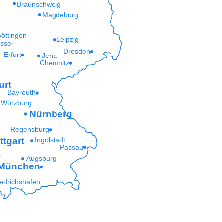
Braunschweig
Magdeburg
öttingen
Leipzig
ssel
Dresden
Erfurt
Jena
Chemnitz
urt
Bayreuth
Würzburg
Nürnberg
Regensburg
ttgart
Ingolstadt
Passau
Augsburg
München
iedrichshafen