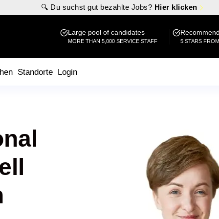
🔍 Du suchst gut bezahlte Jobs?
Hier klicken
Large pool of candidates
Recommende
MORE THAN 5,000 SERVICE STAFF
5 STARS FRO
hen
Standorte
Login
onal
ell
n