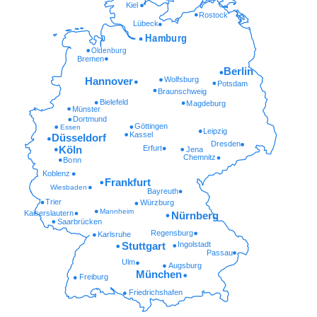
Kiel
Rostock
Lübeck
Hamburg
Oldenburg
Bremen
Berlin
Wolfsburg
Hannover
Potsdam
Braunschweig
Bielefeld
Magdeburg
Münster
Dortmund
Göttingen
Essen
Leipzig
Kassel
Düsseldorf
Dresden
Erfurt
Köln
Jena
Chemnitz
Bonn
Koblenz
Frankfurt
Wiesbaden
Bayreuth
Trier
Würzburg
Mannheim
Kaiserslautern
Nürnberg
Saarbrücken
Regensburg
Karlsruhe
Ingolstadt
Stuttgart
Passau
Ulm
Augsburg
München
Freiburg
Friedrichshafen