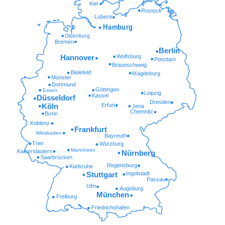
Kiel
Rostock
Lübeck
Hamburg
Oldenburg
Bremen
Berlin
Wolfsburg
Hannover
Potsdam
Braunschweig
Bielefeld
Magdeburg
Münster
Dortmund
Göttingen
Essen
Leipzig
Kassel
Düsseldorf
Dresden
Erfurt
Köln
Jena
Chemnitz
Bonn
Koblenz
Frankfurt
Wiesbaden
Bayreuth
Trier
Würzburg
Mannheim
Kaiserslautern
Nürnberg
Saarbrücken
Regensburg
Karlsruhe
Ingolstadt
Stuttgart
Passau
Ulm
Augsburg
München
Freiburg
Friedrichshafen