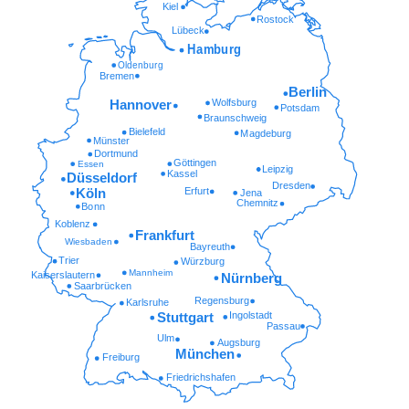
Kiel
Rostock
Lübeck
Hamburg
Oldenburg
Bremen
Berlin
Wolfsburg
Hannover
Potsdam
Braunschweig
Bielefeld
Magdeburg
Münster
Dortmund
Göttingen
Essen
Leipzig
Kassel
Düsseldorf
Dresden
Erfurt
Köln
Jena
Chemnitz
Bonn
Koblenz
Frankfurt
Wiesbaden
Bayreuth
Trier
Würzburg
Mannheim
Kaiserslautern
Nürnberg
Saarbrücken
Regensburg
Karlsruhe
Ingolstadt
Stuttgart
Passau
Ulm
Augsburg
München
Freiburg
Friedrichshafen