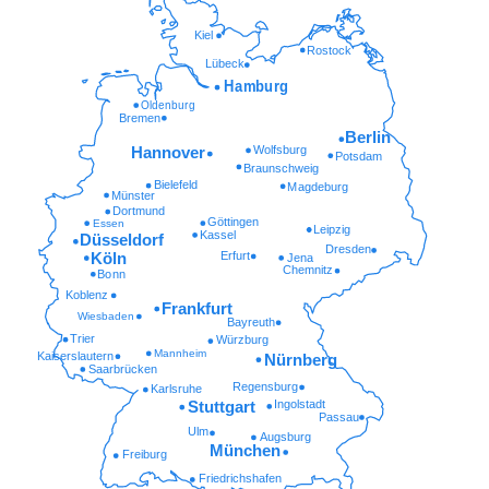
Kiel
Rostock
Lübeck
Hamburg
Oldenburg
Bremen
Berlin
Wolfsburg
Hannover
Potsdam
Braunschweig
Bielefeld
Magdeburg
Münster
Dortmund
Göttingen
Essen
Leipzig
Kassel
Düsseldorf
Dresden
Erfurt
Köln
Jena
Chemnitz
Bonn
Koblenz
Frankfurt
Wiesbaden
Bayreuth
Trier
Würzburg
Mannheim
Kaiserslautern
Nürnberg
Saarbrücken
Regensburg
Karlsruhe
Ingolstadt
Stuttgart
Passau
Ulm
Augsburg
München
Freiburg
Friedrichshafen