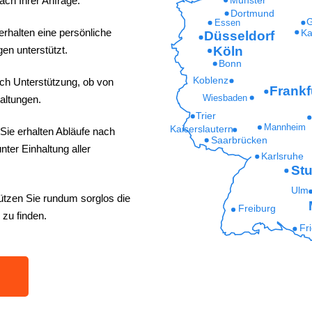
ach Ihrer Anfrage.
Dortmund
G
Essen
erhalten eine persönliche
Ka
Düsseldorf
Köln
en unterstützt.
Bonn
Koblenz
ich Unterstützung, ob von
Frankf
Wiesbaden
altungen.
Trier
Mannheim
Kaiserslautern
Sie erhalten Abläufe nach
Saarbrücken
ter Einhaltung aller
Karlsruhe
Stu
Ulm
ützen Sie rundum sorglos die
Freiburg
 zu finden.
Fr