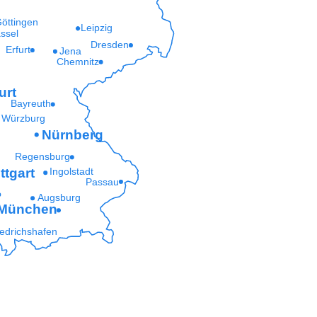
öttingen
Leipzig
ssel
Dresden
Erfurt
Jena
Chemnitz
urt
Bayreuth
Würzburg
Nürnberg
Regensburg
ttgart
Ingolstadt
Passau
Augsburg
München
iedrichshafen