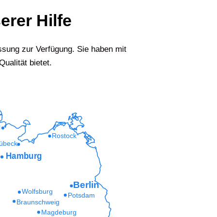
erer Hilfe
ssung zur Verfügung. Sie haben mit
ualität bietet.
l
Rostock
übeck
Hamburg
Berlin
Wolfsburg
Potsdam
Braunschweig
Magdeburg