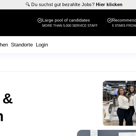
🔍 Du suchst gut bezahlte Jobs?
Hier klicken
Large pool of candidates
Recommende
MORE THAN 5,000 SERVICE STAFF
5 STARS FRO
hen
Standorte
Login
 &
n