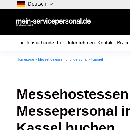
Deutsch
Für Jobsuchende
Für Unternehmen
Kontakt
Branc
Homepage
>
Messehostessen und -personal
>
Kassel
Messehostessen
Messepersonal i
Kassel buchen