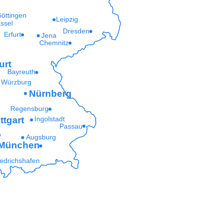
öttingen
Leipzig
ssel
Dresden
Erfurt
Jena
Chemnitz
urt
Bayreuth
Würzburg
Nürnberg
Regensburg
ttgart
Ingolstadt
Passau
Augsburg
München
iedrichshafen