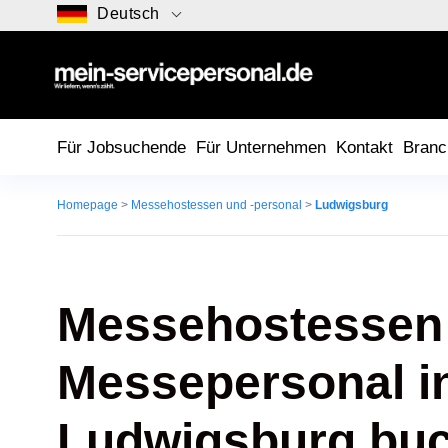
Deutsch
Für Jobsuchende
Für Unternehmen
Kontakt
Branc
Homepage
>
Messehostessen und -personal
>
Ludwigsburg
Messehostessen
Messepersonal i
Ludwigsburg bu