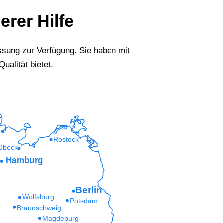
erer Hilfe
ssung zur Verfügung. Sie haben mit
ualität bietet.
l
Rostock
übeck
Hamburg
Berlin
Wolfsburg
Potsdam
Braunschweig
Magdeburg