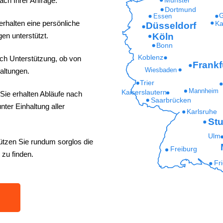
ach Ihrer Anfrage.
Dortmund
G
Essen
erhalten eine persönliche
Ka
Düsseldorf
Köln
en unterstützt.
Bonn
Koblenz
ich Unterstützung, ob von
Frankf
Wiesbaden
altungen.
Trier
Mannheim
Kaiserslautern
Sie erhalten Abläufe nach
Saarbrücken
ter Einhaltung aller
Karlsruhe
Stu
Ulm
ützen Sie rundum sorglos die
Freiburg
 zu finden.
Fr