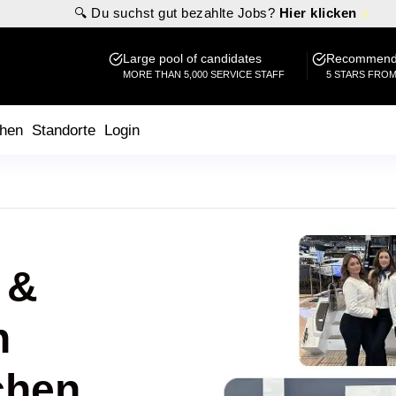
🔍 Du suchst gut bezahlte Jobs?
Hier klicken
Large pool of candidates
Recommende
MORE THAN 5,000 SERVICE STAFF
5 STARS FRO
hen
Standorte
Login
 &
n
chen