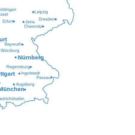
öttingen
Leipzig
ssel
Dresden
Erfurt
Jena
Chemnitz
urt
Bayreuth
Würzburg
Nürnberg
Regensburg
ttgart
Ingolstadt
Passau
Augsburg
München
iedrichshafen