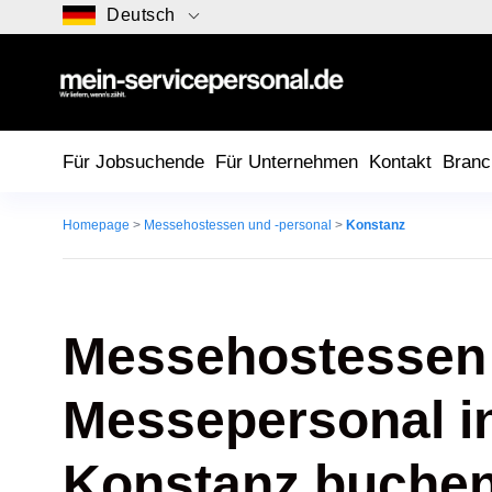
Deutsch
Für Jobsuchende
Für Unternehmen
Kontakt
Branc
Homepage
>
Messehostessen und -personal
>
Konstanz
Messehostessen
Messepersonal i
Konstanz buche