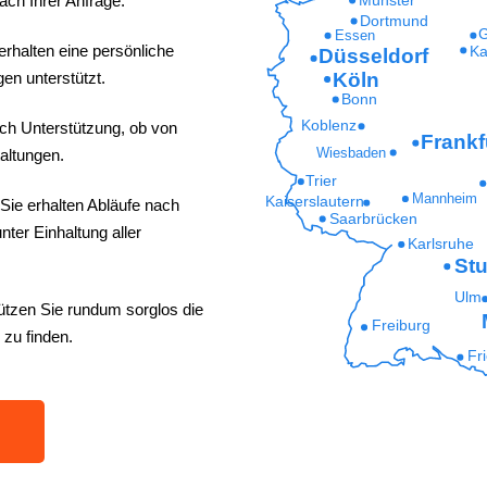
ach Ihrer Anfrage.
Dortmund
G
Essen
erhalten eine persönliche
Ka
Düsseldorf
Köln
en unterstützt.
Bonn
Koblenz
ich Unterstützung, ob von
Frankf
Wiesbaden
altungen.
Trier
Mannheim
Kaiserslautern
Sie erhalten Abläufe nach
Saarbrücken
ter Einhaltung aller
Karlsruhe
Stu
Ulm
ützen Sie rundum sorglos die
Freiburg
 zu finden.
Fr