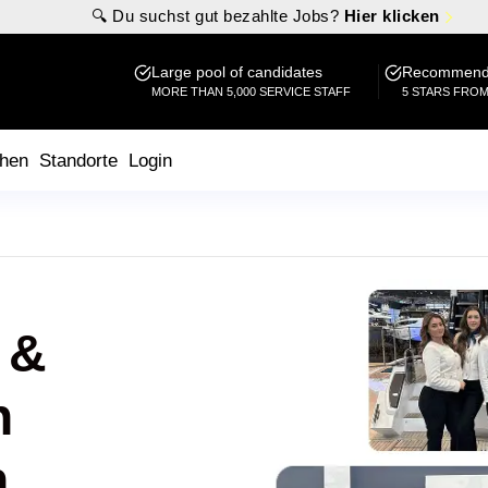
🔍 Du suchst gut bezahlte Jobs?
Hier klicken
Large pool of candidates
Recommende
MORE THAN 5,000 SERVICE STAFF
5 STARS FRO
hen
Standorte
Login
 &
n
n