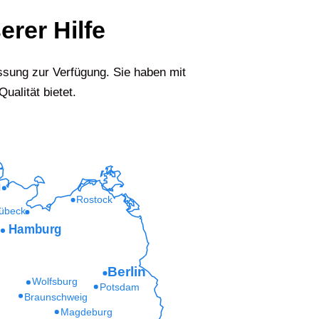
erer Hilfe
ssung zur Verfügung. Sie haben mit
ualität bietet.
l
Rostock
übeck
Hamburg
Berlin
Wolfsburg
Potsdam
Braunschweig
Magdeburg