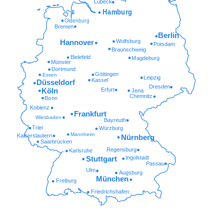
Lübeck
Hamburg
Oldenburg
Bremen
Berlin
Wolfsburg
Hannover
Potsdam
Braunschweig
Bielefeld
Magdeburg
Münster
Dortmund
Göttingen
Essen
Leipzig
Kassel
Düsseldorf
Dresden
Erfurt
Köln
Jena
Chemnitz
Bonn
Koblenz
Frankfurt
Wiesbaden
Bayreuth
Trier
Würzburg
Mannheim
Kaiserslautern
Nürnberg
Saarbrücken
Regensburg
Karlsruhe
Ingolstadt
Stuttgart
Passau
Ulm
Augsburg
München
Freiburg
Friedrichshafen