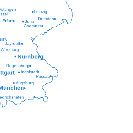
öttingen
Leipzig
ssel
Dresden
Erfurt
Jena
Chemnitz
urt
Bayreuth
Würzburg
Nürnberg
Regensburg
ttgart
Ingolstadt
Passau
Augsburg
München
iedrichshafen