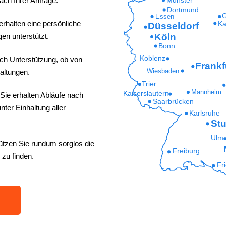
ach Ihrer Anfrage.
Dortmund
G
Essen
erhalten eine persönliche
Ka
Düsseldorf
Köln
en unterstützt.
Bonn
Koblenz
ich Unterstützung, ob von
Frankf
Wiesbaden
altungen.
Trier
Mannheim
Kaiserslautern
Sie erhalten Abläufe nach
Saarbrücken
ter Einhaltung aller
Karlsruhe
Stu
Ulm
ützen Sie rundum sorglos die
Freiburg
 zu finden.
Fr