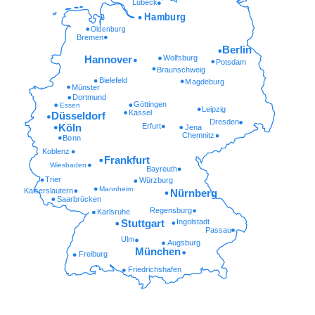
Lübeck
Hamburg
Oldenburg
Bremen
Berlin
Wolfsburg
Hannover
Potsdam
Braunschweig
Bielefeld
Magdeburg
Münster
Dortmund
Göttingen
Essen
Leipzig
Kassel
Düsseldorf
Dresden
Erfurt
Köln
Jena
Chemnitz
Bonn
Koblenz
Frankfurt
Wiesbaden
Bayreuth
Trier
Würzburg
Mannheim
Kaiserslautern
Nürnberg
Saarbrücken
Regensburg
Karlsruhe
Ingolstadt
Stuttgart
Passau
Ulm
Augsburg
München
Freiburg
Friedrichshafen