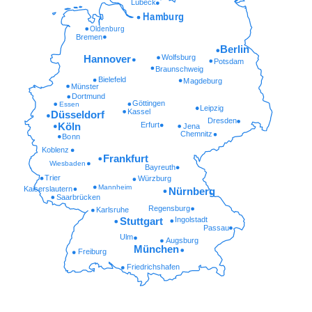
Lübeck
Hamburg
Oldenburg
Bremen
Berlin
Wolfsburg
Hannover
Potsdam
Braunschweig
Bielefeld
Magdeburg
Münster
Dortmund
Göttingen
Essen
Leipzig
Kassel
Düsseldorf
Dresden
Erfurt
Köln
Jena
Chemnitz
Bonn
Koblenz
Frankfurt
Wiesbaden
Bayreuth
Trier
Würzburg
Mannheim
Kaiserslautern
Nürnberg
Saarbrücken
Regensburg
Karlsruhe
Ingolstadt
Stuttgart
Passau
Ulm
Augsburg
München
Freiburg
Friedrichshafen