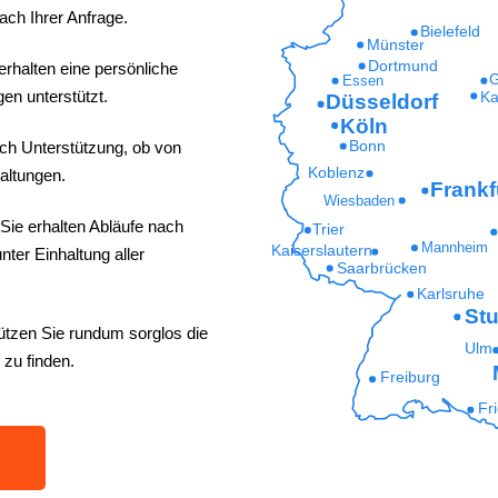
ach Ihrer Anfrage.
Bielefeld
Münster
Dortmund
erhalten eine persönliche
G
Essen
en unterstützt.
Ka
Düsseldorf
Köln
ich Unterstützung, ob von
Bonn
Koblenz
altungen.
Frankf
Wiesbaden
Sie erhalten Abläufe nach
Trier
Mannheim
Kaiserslautern
ter Einhaltung aller
Saarbrücken
Karlsruhe
Stu
ützen Sie rundum sorglos die
Ulm
 zu finden.
Freiburg
Fr