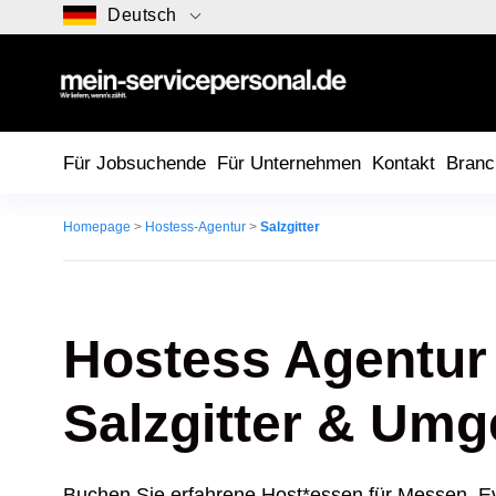
Deutsch
Für Jobsuchende
Für Unternehmen
Kontakt
Branc
Homepage
>
Hostess-Agentur
>
Salzgitter
Hostess Agentur 
Salzgitter
& Umg
Buchen Sie erfahrene Host*essen für Messen, E