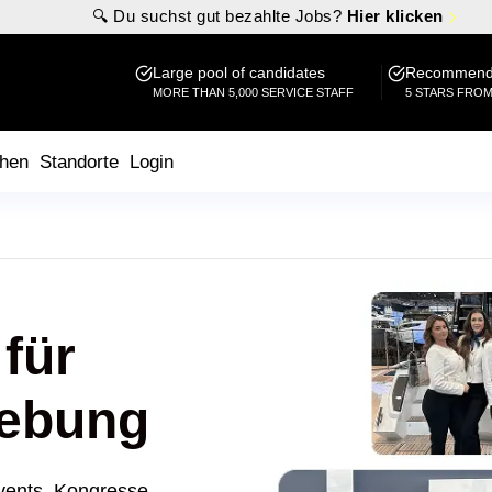
🔍 Du suchst gut bezahlte Jobs?
Hier klicken
Large pool of candidates
Recommende
MORE THAN 5,000 SERVICE STAFF
5 STARS FRO
hen
Standorte
Login
für
ebung
vents, Kongresse