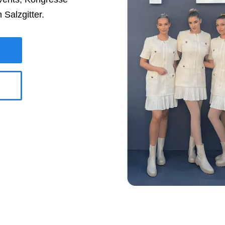
in
Salzgitter
.