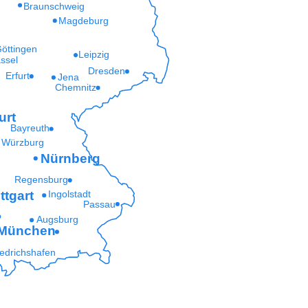
Braunschweig
Magdeburg
öttingen
Leipzig
ssel
Dresden
Erfurt
Jena
Chemnitz
urt
Bayreuth
Würzburg
Nürnberg
Regensburg
ttgart
Ingolstadt
Passau
Augsburg
München
iedrichshafen