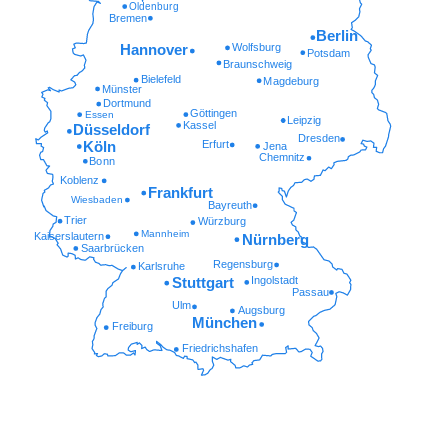
Oldenburg
Bremen
Berlin
Wolfsburg
Hannover
Potsdam
Braunschweig
Bielefeld
Magdeburg
Münster
Dortmund
Göttingen
Essen
Leipzig
Kassel
Düsseldorf
Dresden
Erfurt
Köln
Jena
Chemnitz
Bonn
Koblenz
Frankfurt
Wiesbaden
Bayreuth
Trier
Würzburg
Mannheim
Kaiserslautern
Nürnberg
Saarbrücken
Regensburg
Karlsruhe
Ingolstadt
Stuttgart
Passau
Ulm
Augsburg
München
Freiburg
Friedrichshafen