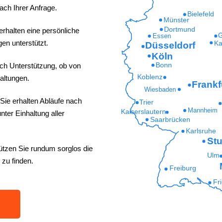
ach Ihrer Anfrage.
Bielefeld
Münster
Dortmund
erhalten eine persönliche
G
Essen
en unterstützt.
Ka
Düsseldorf
Köln
ich Unterstützung, ob von
Bonn
Koblenz
altungen.
Frankf
Wiesbaden
Sie erhalten Abläufe nach
Trier
Mannheim
Kaiserslautern
ter Einhaltung aller
Saarbrücken
Karlsruhe
Stu
ützen Sie rundum sorglos die
Ulm
 zu finden.
Freiburg
Fr