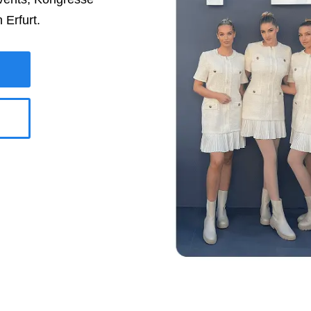
in
Erfurt
.