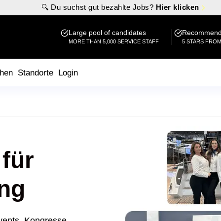
🔍 Du suchst gut bezahlte Jobs?
Hier klicken
Large pool of candidates
Recommende
MORE THAN 5,000 SERVICE STAFF
5 STARS FRO
hen
Standorte
Login
für
ng
vents, Kongresse