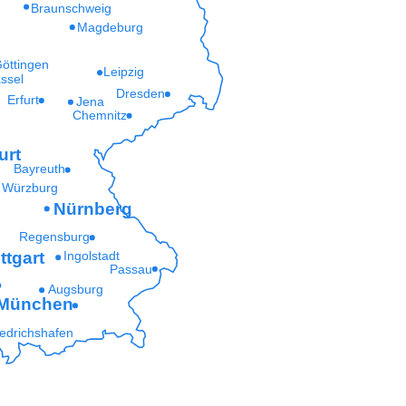
Braunschweig
Magdeburg
öttingen
Leipzig
ssel
Dresden
Erfurt
Jena
Chemnitz
urt
Bayreuth
Würzburg
Nürnberg
Regensburg
ttgart
Ingolstadt
Passau
Augsburg
München
iedrichshafen