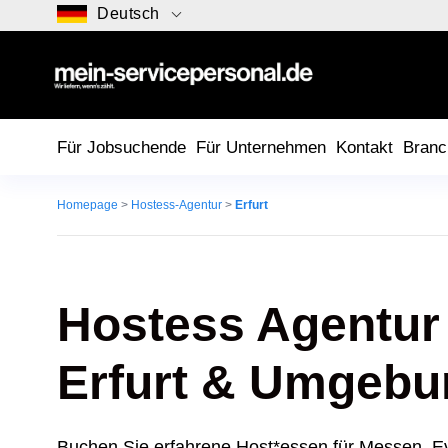
Deutsch
Für Jobsuchende
Für Unternehmen
Kontakt
Branc
Homepage
>
Hostess-Agentur
>
Erfurt
Hostess Agentur 
Erfurt
& Umgebu
Buchen Sie erfahrene Host*essen für Messen, E