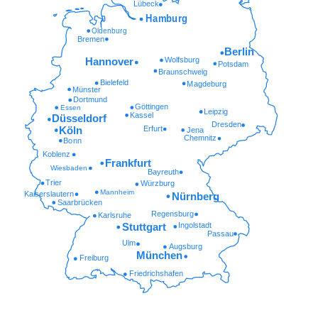
Lübeck
Hamburg
Oldenburg
Bremen
Berlin
Wolfsburg
Hannover
Potsdam
Braunschweig
Bielefeld
Magdeburg
Münster
Dortmund
Göttingen
Essen
Leipzig
Kassel
Düsseldorf
Dresden
Erfurt
Köln
Jena
Chemnitz
Bonn
Koblenz
Frankfurt
Wiesbaden
Bayreuth
Trier
Würzburg
Mannheim
Kaiserslautern
Nürnberg
Saarbrücken
Regensburg
Karlsruhe
Ingolstadt
Stuttgart
Passau
Ulm
Augsburg
München
Freiburg
Friedrichshafen