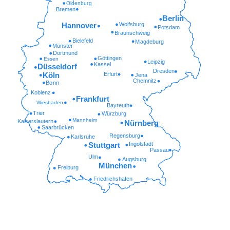
Oldenburg
Bremen
Berlin
Wolfsburg
Hannover
Potsdam
Braunschweig
Bielefeld
Magdeburg
Münster
Dortmund
Göttingen
Essen
Leipzig
Kassel
Düsseldorf
Dresden
Erfurt
Köln
Jena
Chemnitz
Bonn
Koblenz
Frankfurt
Wiesbaden
Bayreuth
Trier
Würzburg
Mannheim
Kaiserslautern
Nürnberg
Saarbrücken
Regensburg
Karlsruhe
Ingolstadt
Stuttgart
Passau
Ulm
Augsburg
München
Freiburg
Friedrichshafen