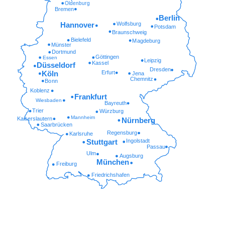
Oldenburg
Bremen
Berlin
Wolfsburg
Hannover
Potsdam
Braunschweig
Bielefeld
Magdeburg
Münster
Dortmund
Göttingen
Essen
Leipzig
Kassel
Düsseldorf
Dresden
Erfurt
Köln
Jena
Chemnitz
Bonn
Koblenz
Frankfurt
Wiesbaden
Bayreuth
Trier
Würzburg
Mannheim
Kaiserslautern
Nürnberg
Saarbrücken
Regensburg
Karlsruhe
Ingolstadt
Stuttgart
Passau
Ulm
Augsburg
München
Freiburg
Friedrichshafen