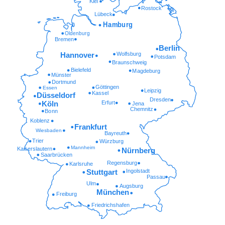
Kiel
Rostock
Lübeck
Hamburg
Oldenburg
Bremen
Berlin
Wolfsburg
Hannover
Potsdam
Braunschweig
Bielefeld
Magdeburg
Münster
Dortmund
Göttingen
Essen
Leipzig
Kassel
Düsseldorf
Dresden
Erfurt
Köln
Jena
Chemnitz
Bonn
Koblenz
Frankfurt
Wiesbaden
Bayreuth
Trier
Würzburg
Mannheim
Kaiserslautern
Nürnberg
Saarbrücken
Regensburg
Karlsruhe
Ingolstadt
Stuttgart
Passau
Ulm
Augsburg
München
Freiburg
Friedrichshafen