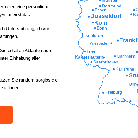
Dortmund
erhalten eine persönliche
G
Essen
en unterstützt.
Ka
Düsseldorf
Köln
ich Unterstützung, ob von
Bonn
Koblenz
altungen.
Frankf
Wiesbaden
Sie erhalten Abläufe nach
Trier
Mannheim
Kaiserslautern
ter Einhaltung aller
Saarbrücken
Karlsruhe
Stu
ützen Sie rundum sorglos die
Ulm
 zu finden.
Freiburg
Fr