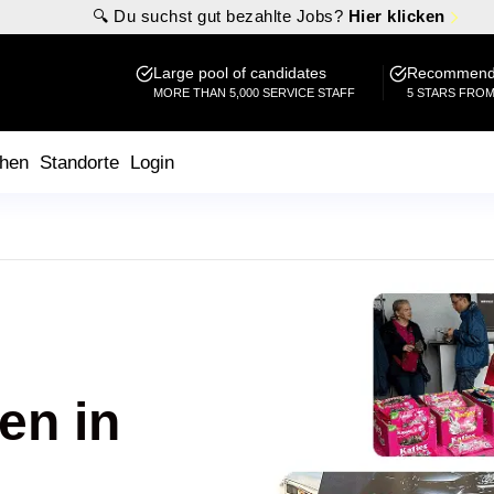
🔍 Du suchst gut bezahlte Jobs?
Hier klicken
Large pool of candidates
Recommende
MORE THAN 5,000 SERVICE STAFF
5 STARS FRO
hen
Standorte
Login
en in