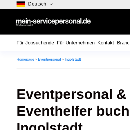
Deutsch
Für Jobsuchende
Für Unternehmen
Kontakt
Branc
Homepage
>
Eventpersonal
>
Ingolstadt
Eventpersonal &
Eventhelfer buch
Ingolstadt