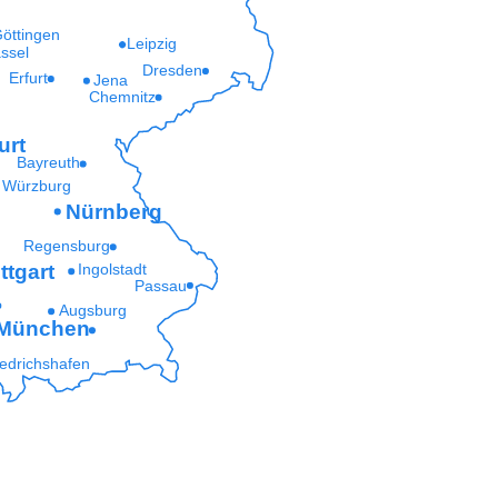
öttingen
Leipzig
ssel
Dresden
Erfurt
Jena
Chemnitz
urt
Bayreuth
Würzburg
Nürnberg
Regensburg
ttgart
Ingolstadt
Passau
Augsburg
München
iedrichshafen