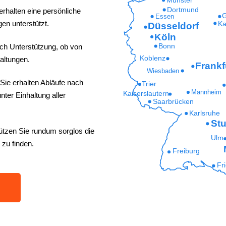
Dortmund
erhalten eine persönliche
G
Essen
en unterstützt.
Ka
Düsseldorf
Köln
ich Unterstützung, ob von
Bonn
Koblenz
altungen.
Frankf
Wiesbaden
Sie erhalten Abläufe nach
Trier
Mannheim
Kaiserslautern
ter Einhaltung aller
Saarbrücken
Karlsruhe
Stu
ützen Sie rundum sorglos die
Ulm
 zu finden.
Freiburg
Fr