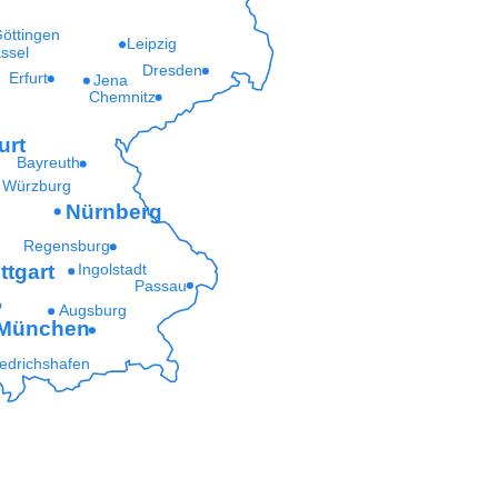
öttingen
Leipzig
ssel
Dresden
Erfurt
Jena
Chemnitz
urt
Bayreuth
Würzburg
Nürnberg
Regensburg
ttgart
Ingolstadt
Passau
Augsburg
München
iedrichshafen