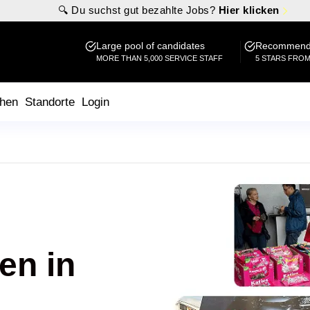
🔍 Du suchst gut bezahlte Jobs?
Hier klicken
Large pool of candidates
Recommende
MORE THAN 5,000 SERVICE STAFF
5 STARS FRO
hen
Standorte
Login
en in