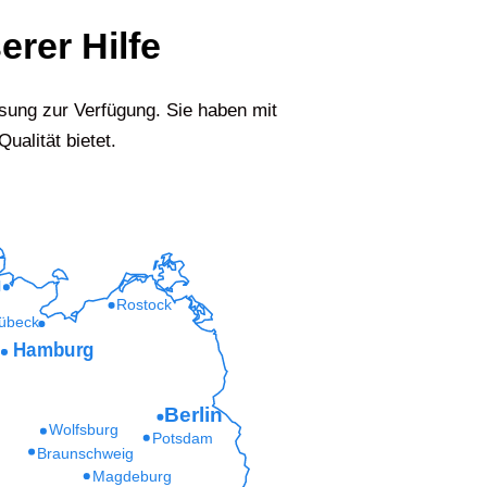
erer Hilfe
ung zur Verfügung. Sie haben mit
ualität bietet.
l
Rostock
übeck
Hamburg
Berlin
Wolfsburg
Potsdam
Braunschweig
Magdeburg