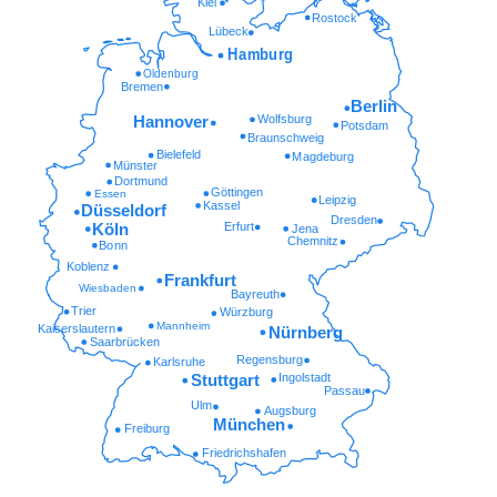
Kiel
Rostock
Lübeck
Hamburg
Oldenburg
Bremen
Berlin
Wolfsburg
Hannover
Potsdam
Braunschweig
Bielefeld
Magdeburg
Münster
Dortmund
Göttingen
Essen
Leipzig
Kassel
Düsseldorf
Dresden
Erfurt
Köln
Jena
Chemnitz
Bonn
Koblenz
Frankfurt
Wiesbaden
Bayreuth
Trier
Würzburg
Mannheim
Kaiserslautern
Nürnberg
Saarbrücken
Regensburg
Karlsruhe
Ingolstadt
Stuttgart
Passau
Ulm
Augsburg
München
Freiburg
Friedrichshafen