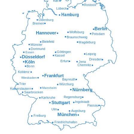
Kiel
Rostock
Lübeck
Hamburg
Oldenburg
Bremen
Berlin
Wolfsburg
Hannover
Potsdam
Braunschweig
Bielefeld
Magdeburg
Münster
Dortmund
Göttingen
Essen
Leipzig
Kassel
Düsseldorf
Dresden
Erfurt
Köln
Jena
Chemnitz
Bonn
Koblenz
Frankfurt
Wiesbaden
Bayreuth
Trier
Würzburg
Mannheim
Kaiserslautern
Nürnberg
Saarbrücken
Regensburg
Karlsruhe
Ingolstadt
Stuttgart
Passau
Ulm
Augsburg
München
Freiburg
Friedrichshafen