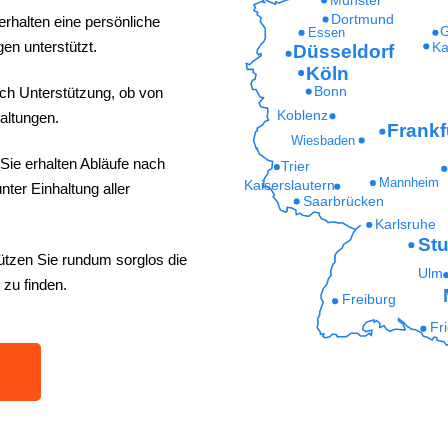
Dortmund
erhalten eine persönliche
G
Essen
en unterstützt.
Ka
Düsseldorf
Köln
ich Unterstützung, ob von
Bonn
Koblenz
altungen.
Frankf
Wiesbaden
Sie erhalten Abläufe nach
Trier
Mannheim
Kaiserslautern
ter Einhaltung aller
Saarbrücken
Karlsruhe
Stu
ützen Sie rundum sorglos die
Ulm
 zu finden.
Freiburg
Fr