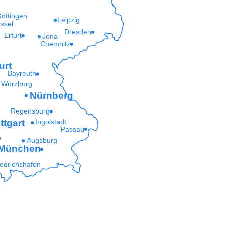
öttingen
Leipzig
ssel
Dresden
Erfurt
Jena
Chemnitz
urt
Bayreuth
Würzburg
Nürnberg
Regensburg
ttgart
Ingolstadt
Passau
Augsburg
München
iedrichshafen