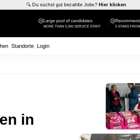
🔍 Du suchst gut bezahlte Jobs?
Hier klicken
Large pool of candidates
Recommende
MORE THAN 5,000 SERVICE STAFF
5 STARS FRO
hen
Standorte
Login
en in