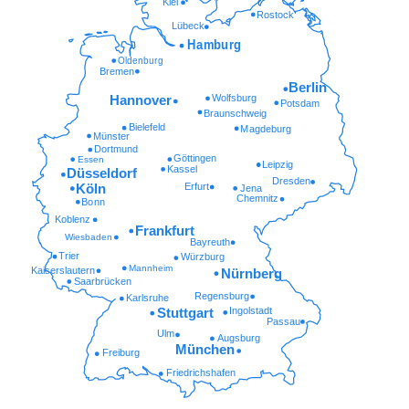
Kiel
Rostock
Lübeck
Hamburg
Oldenburg
Bremen
Berlin
Wolfsburg
Hannover
Potsdam
Braunschweig
Bielefeld
Magdeburg
Münster
Dortmund
Göttingen
Essen
Leipzig
Kassel
Düsseldorf
Dresden
Erfurt
Köln
Jena
Chemnitz
Bonn
Koblenz
Frankfurt
Wiesbaden
Bayreuth
Trier
Würzburg
Mannheim
Kaiserslautern
Nürnberg
Saarbrücken
Regensburg
Karlsruhe
Ingolstadt
Stuttgart
Passau
Ulm
Augsburg
München
Freiburg
Friedrichshafen