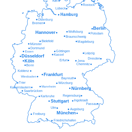
Kiel
Rostock
Lübeck
Hamburg
Oldenburg
Bremen
Berlin
Wolfsburg
Hannover
Potsdam
Braunschweig
Bielefeld
Magdeburg
Münster
Dortmund
Göttingen
Essen
Leipzig
Kassel
Düsseldorf
Dresden
Erfurt
Köln
Jena
Chemnitz
Bonn
Koblenz
Frankfurt
Wiesbaden
Bayreuth
Trier
Würzburg
Mannheim
Kaiserslautern
Nürnberg
Saarbrücken
Regensburg
Karlsruhe
Ingolstadt
Stuttgart
Passau
Ulm
Augsburg
München
Freiburg
Friedrichshafen