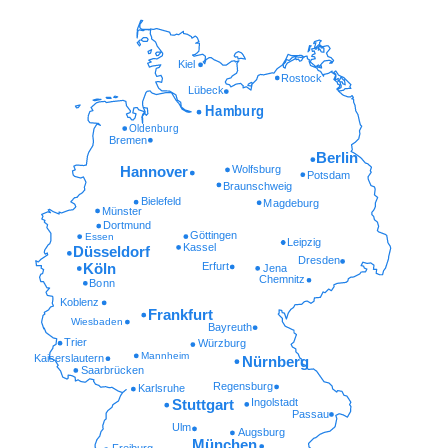
Kiel
Rostock
Lübeck
Hamburg
Oldenburg
Bremen
Berlin
Wolfsburg
Hannover
Potsdam
Braunschweig
Bielefeld
Magdeburg
Münster
Dortmund
Göttingen
Essen
Leipzig
Kassel
Düsseldorf
Dresden
Erfurt
Köln
Jena
Chemnitz
Bonn
Koblenz
Frankfurt
Wiesbaden
Bayreuth
Trier
Würzburg
Mannheim
Kaiserslautern
Nürnberg
Saarbrücken
Regensburg
Karlsruhe
Ingolstadt
Stuttgart
Passau
Ulm
Augsburg
München
Freiburg