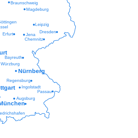
Braunschweig
Magdeburg
öttingen
Leipzig
ssel
Dresden
Erfurt
Jena
Chemnitz
urt
Bayreuth
Würzburg
Nürnberg
Regensburg
ttgart
Ingolstadt
Passau
Augsburg
München
iedrichshafen