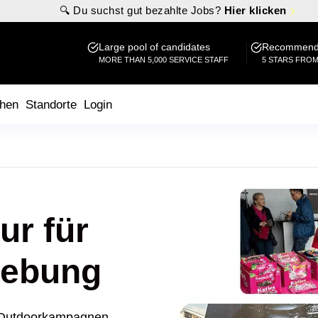
🔍 Du suchst gut bezahlte Jobs?
Hier klicken
Large pool of candidates
Recommende
MORE THAN 5,000 SERVICE STAFF
5 STARS FRO
hen
Standorte
Login
ur für
ebung
d Outdoorkampagnen,