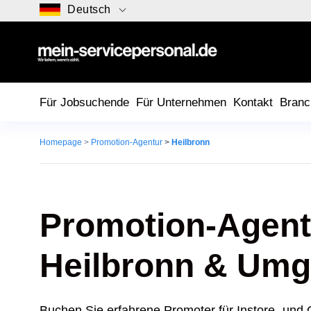
Deutsch
Für Jobsuchende
Für Unternehmen
Kontakt
Branc
Homepage
>
Promotion-Agentur
>
Heilbronn
Promotion-Agent
Heilbronn
& Umg
Buchen Sie erfahrene Promoter für Instore- un