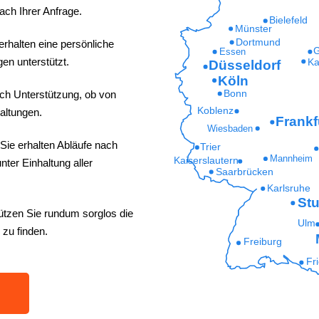
ach Ihrer Anfrage.
Bielefeld
Münster
Dortmund
erhalten eine persönliche
G
Essen
en unterstützt.
Ka
Düsseldorf
Köln
ich Unterstützung, ob von
Bonn
Koblenz
altungen.
Frankf
Wiesbaden
Sie erhalten Abläufe nach
Trier
Mannheim
Kaiserslautern
ter Einhaltung aller
Saarbrücken
Karlsruhe
Stu
ützen Sie rundum sorglos die
Ulm
 zu finden.
Freiburg
Fr