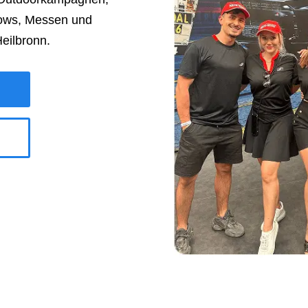
ows, Messen und
eilbronn
.