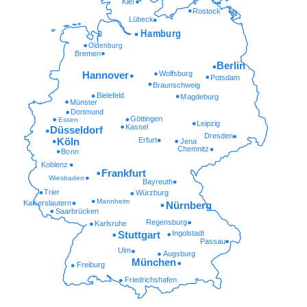
Kiel
Rostock
Lübeck
Hamburg
Oldenburg
Bremen
Berlin
Wolfsburg
Hannover
Potsdam
Braunschweig
Bielefeld
Magdeburg
Münster
Dortmund
Göttingen
Essen
Leipzig
Kassel
Düsseldorf
Dresden
Erfurt
Köln
Jena
Chemnitz
Bonn
Koblenz
Frankfurt
Wiesbaden
Bayreuth
Trier
Würzburg
Mannheim
Kaiserslautern
Nürnberg
Saarbrücken
Regensburg
Karlsruhe
Ingolstadt
Stuttgart
Passau
Ulm
Augsburg
München
Freiburg
Friedrichshafen